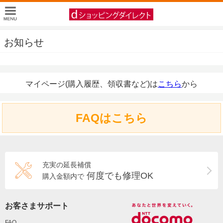
お知らせ
マイページ(購入履歴、領収書など)は
こちら
から
FAQはこちら
充実の延長補償
何度でも修理OK
購入金額内で
お客さまサポート
FAQ