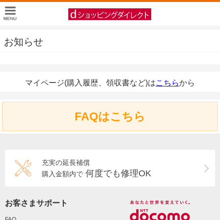
お知らせ
マイページ(購入履歴、領収書など)は
こちら
から
FAQはこちら
充実の延長補償
何度でも修理OK
購入金額内で
お客さまサポート
FAQ