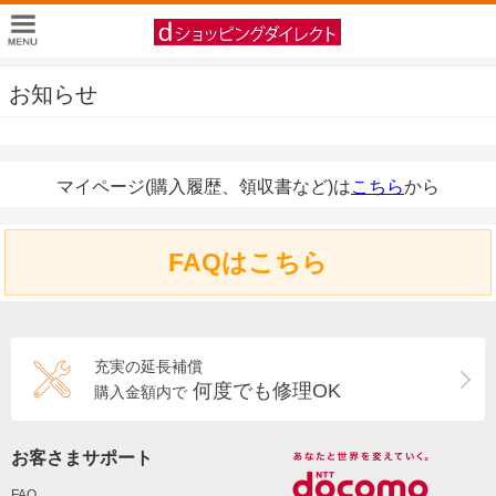
お知らせ
マイページ(購入履歴、領収書など)は
こちら
から
FAQはこちら
充実の延長補償
何度でも修理OK
購入金額内で
お客さまサポート
FAQ