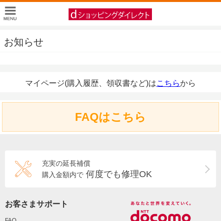
お知らせ
マイページ(購入履歴、領収書など)は
こちら
から
FAQはこちら
充実の延長補償
何度でも修理OK
購入金額内で
お客さまサポート
FAQ