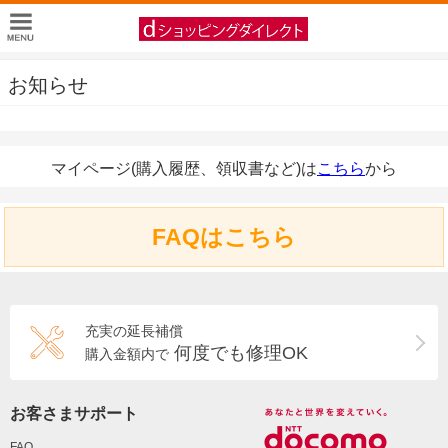
お知らせ
マイページ(購入履歴、領収書など)は
こちら
から
FAQはこちら
充実の延長補償
何度でも修理OK
購入金額内で
お客さまサポート
FAQ