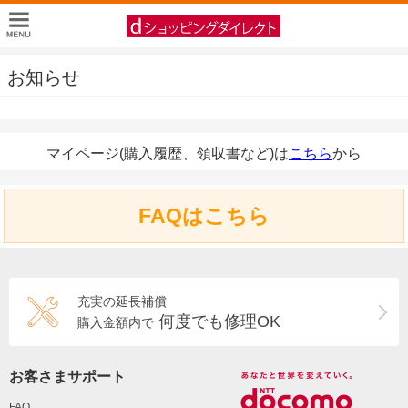
お知らせ
マイページ(購入履歴、領収書など)は
こちら
から
FAQはこちら
充実の延長補償
何度でも修理OK
購入金額内で
お客さまサポート
FAQ