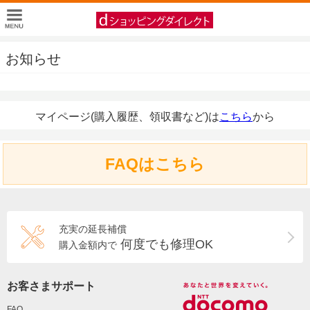
お知らせ
マイページ(購入履歴、領収書など)は
こちら
から
FAQはこちら
充実の延長補償
何度でも修理OK
購入金額内で
お客さまサポート
FAQ