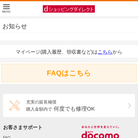
お知らせ
マイページ(購入履歴、領収書など)は
こちら
から
FAQはこちら
充実の延長補償
何度でも修理OK
購入金額内で
お客さまサポート
FAQ