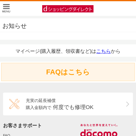
お知らせ
マイページ(購入履歴、領収書など)は
こちら
から
FAQはこちら
充実の延長補償
何度でも修理OK
購入金額内で
お客さまサポート
FAQ