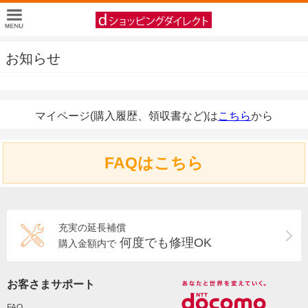
お知らせ
マイページ(購入履歴、領収書など)は
こちら
から
FAQはこちら
充実の延長補償
何度でも修理OK
購入金額内で
お客さまサポート
FAQ