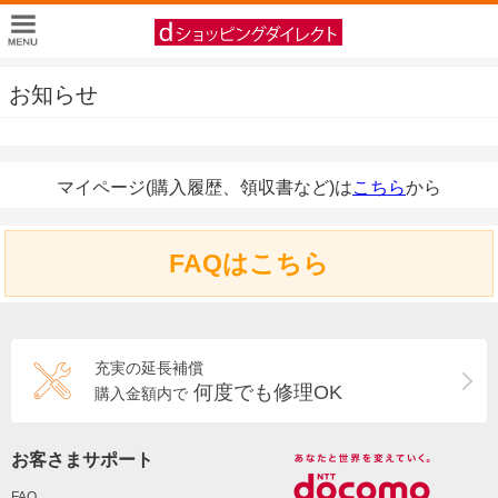
お知らせ
マイページ(購入履歴、領収書など)は
こちら
から
FAQはこちら
充実の延長補償
何度でも修理OK
購入金額内で
お客さまサポート
FAQ