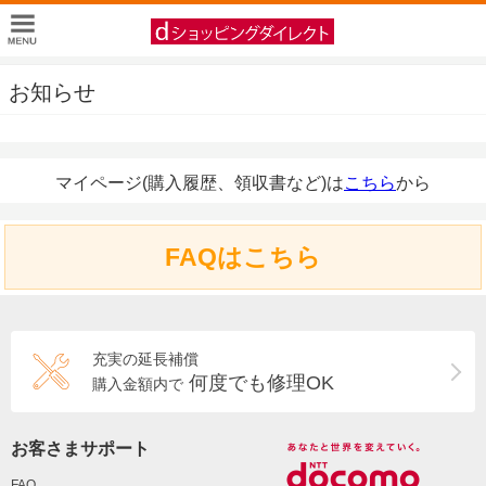
お知らせ
マイページ(購入履歴、領収書など)は
こちら
から
FAQはこちら
充実の延長補償
何度でも修理OK
購入金額内で
お客さまサポート
FAQ