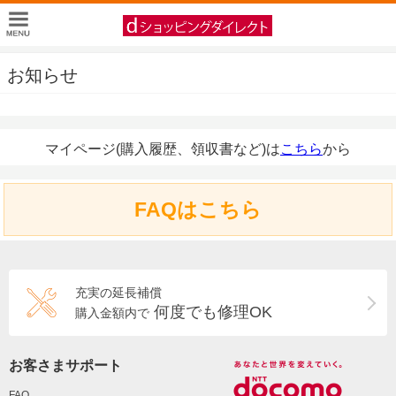
お知らせ
マイページ(購入履歴、領収書など)は
こちら
から
FAQはこちら
充実の延長補償
何度でも修理OK
購入金額内で
お客さまサポート
FAQ