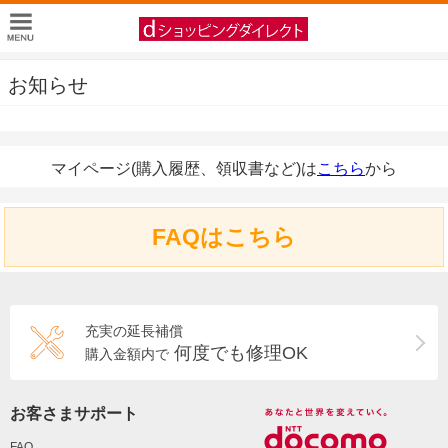
お知らせ
マイページ(購入履歴、領収書など)は
こちら
から
FAQはこちら
充実の延長補償
何度でも修理OK
購入金額内で
お客さまサポート
FAQ