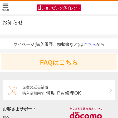
お知らせ
マイページ(購入履歴、領収書など)は
こちら
から
FAQはこちら
充実の延長補償
何度でも修理OK
購入金額内で
お客さまサポート
FAQ