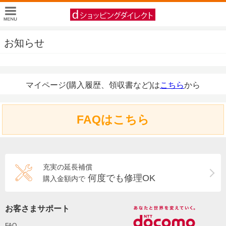
お知らせ
マイページ(購入履歴、領収書など)は
こちら
から
FAQはこちら
充実の延長補償
何度でも修理OK
購入金額内で
お客さまサポート
FAQ