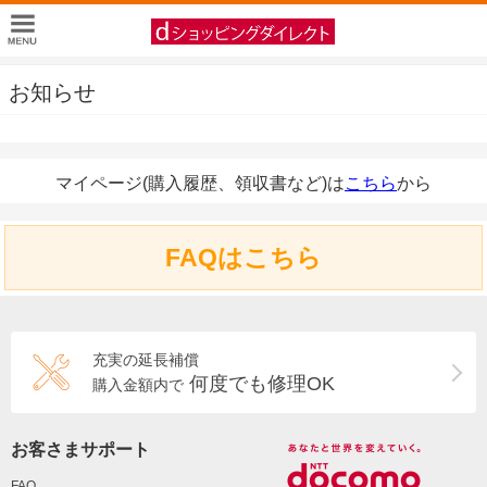
お知らせ
マイページ(購入履歴、領収書など)は
こちら
から
FAQはこちら
充実の延長補償
何度でも修理OK
購入金額内で
お客さまサポート
FAQ