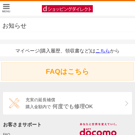
お知らせ
マイページ(購入履歴、領収書など)は
こちら
から
FAQはこちら
充実の延長補償
何度でも修理OK
購入金額内で
お客さまサポート
FAQ