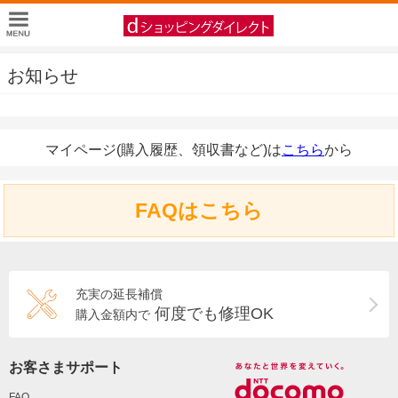
お知らせ
マイページ(購入履歴、領収書など)は
こちら
から
FAQはこちら
充実の延長補償
何度でも修理OK
購入金額内で
お客さまサポート
FAQ