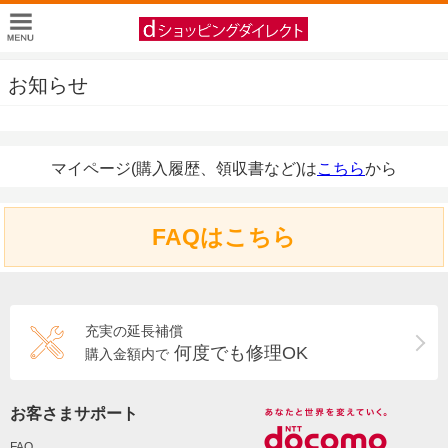
お知らせ
マイページ(購入履歴、領収書など)は
こちら
から
FAQはこちら
充実の延長補償
何度でも修理OK
購入金額内で
お客さまサポート
FAQ