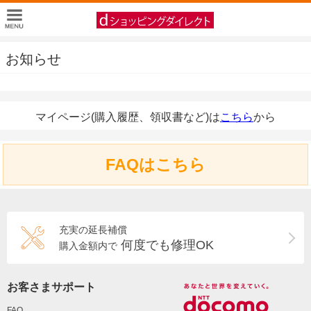
お知らせ
マイページ(購入履歴、領収書など)は
こちら
から
FAQはこちら
充実の延長補償
何度でも修理OK
購入金額内で
お客さまサポート
FAQ