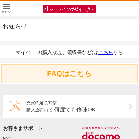
お知らせ
マイページ(購入履歴、領収書など)は
こちら
から
FAQはこちら
充実の延長補償
何度でも修理OK
購入金額内で
お客さまサポート
FAQ