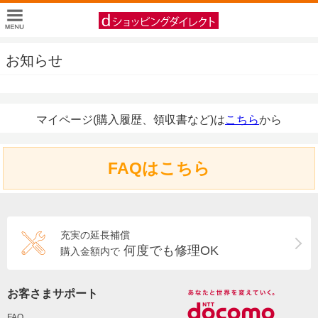
お知らせ
マイページ(購入履歴、領収書など)は
こちら
から
FAQはこちら
充実の延長補償
何度でも修理OK
購入金額内で
お客さまサポート
FAQ