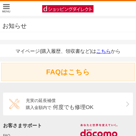
お知らせ
マイページ(購入履歴、領収書など)は
こちら
から
FAQはこちら
充実の延長補償
何度でも修理OK
購入金額内で
お客さまサポート
FAQ