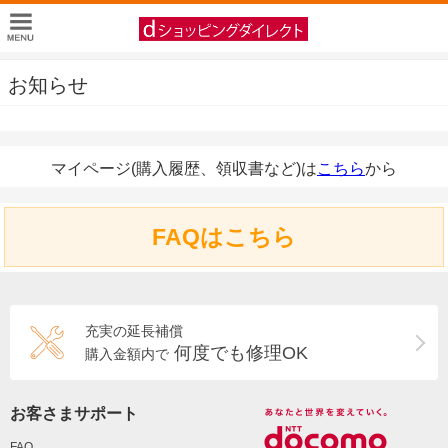
お知らせ
マイページ(購入履歴、領収書など)は
こちら
から
FAQはこちら
充実の延長補償
何度でも修理OK
購入金額内で
お客さまサポート
FAQ