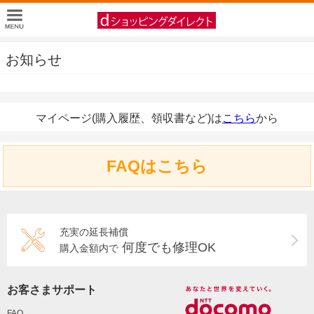
お知らせ
マイページ(購入履歴、領収書など)は
こちら
から
FAQはこちら
充実の延長補償
何度でも修理OK
購入金額内で
お客さまサポート
FAQ