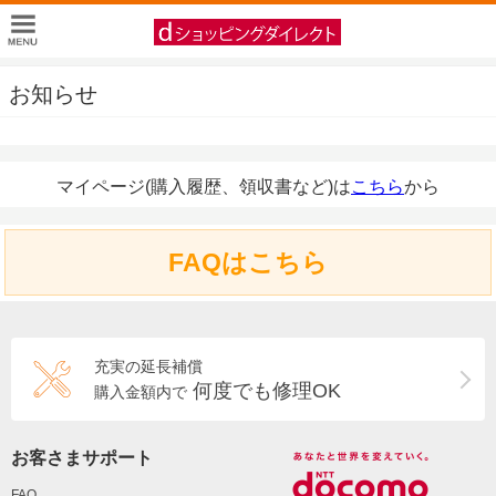
お知らせ
マイページ(購入履歴、領収書など)は
こちら
から
FAQはこちら
充実の延長補償
何度でも修理OK
購入金額内で
お客さまサポート
FAQ