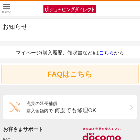
お知らせ
マイページ(購入履歴、領収書など)は
こちら
から
FAQはこちら
充実の延長補償
何度でも修理OK
購入金額内で
お客さまサポート
FAQ