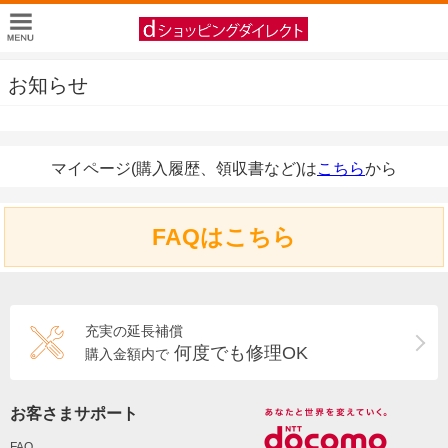
お知らせ
マイページ(購入履歴、領収書など)は
こちら
から
FAQはこちら
充実の延長補償
何度でも修理OK
購入金額内で
お客さまサポート
FAQ