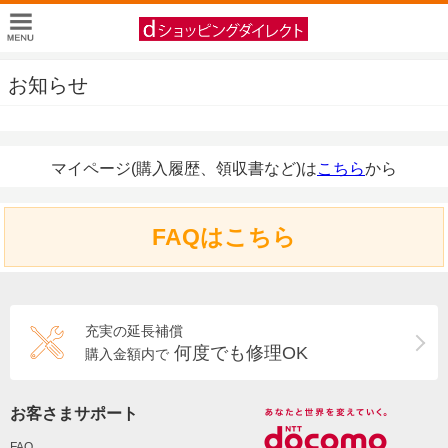
お知らせ
マイページ(購入履歴、領収書など)は
こちら
から
FAQはこちら
充実の延長補償
何度でも修理OK
購入金額内で
お客さまサポート
FAQ