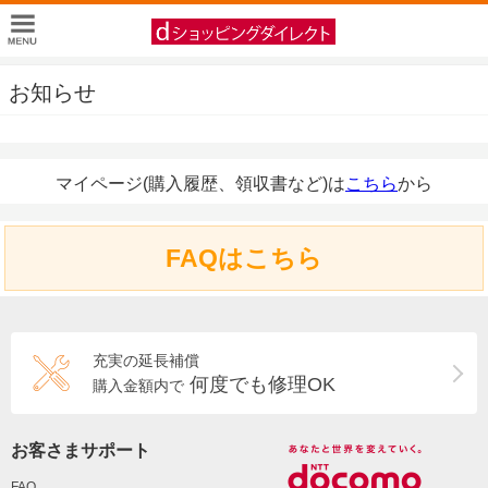
お知らせ
マイページ(購入履歴、領収書など)は
こちら
から
FAQはこちら
充実の延長補償
何度でも修理OK
購入金額内で
お客さまサポート
FAQ