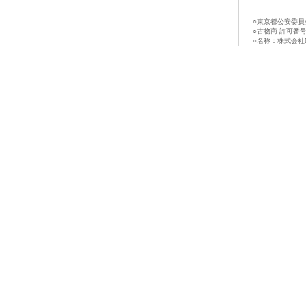
○東京都公安委員
○古物商 許可番号：第
○名称：株式会社