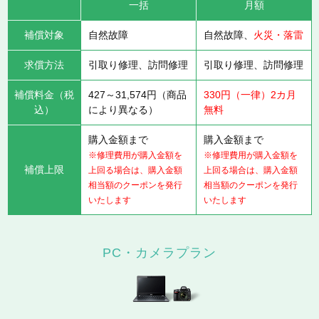
一括
月額
補償対象
自然故障
自然故障、
火災・落雷
求償方法
引取り修理、訪問修理
引取り修理、訪問修理
補償料金（税
427～31,574円（商品
330円（一律）2カ月
込）
により異なる）
無料
購入金額まで
購入金額まで
※修理費用が購入金額を
※修理費用が購入金額を
補償上限
上回る場合は、購入金額
上回る場合は、購入金額
相当額のクーポンを発行
相当額のクーポンを発行
いたします
いたします
PC・カメラプラン