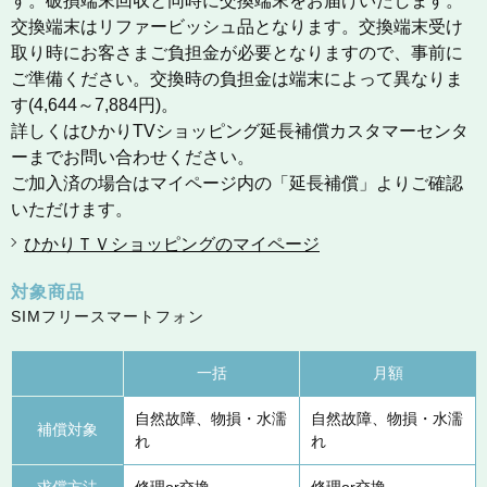
す。破損端末回収と同時に交換端末をお届けいたします。
交換端末はリファービッシュ品となります。交換端末受け
取り時にお客さまご負担金が必要となりますので、事前に
ご準備ください。交換時の負担金は端末によって異なりま
す(4,644～7,884円)。
詳しくはひかりTVショッピング延長補償カスタマーセンタ
ーまでお問い合わせください。
ご加入済の場合はマイページ内の「延長補償」よりご確認
いただけます。
ひかりＴＶショッピングのマイページ
対象商品
SIMフリースマートフォン
一括
月額
自然故障、物損・水濡
自然故障、物損・水濡
補償対象
れ
れ
求償方法
修理or交換
修理or交換