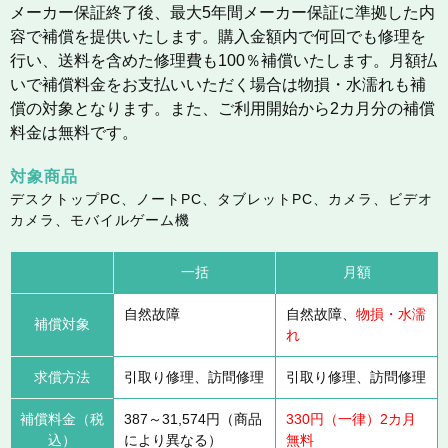
メーカー保証終了後、最大5年間メーカー保証に準拠した内
容で補償を提供いたします。購入金額内で何回でも修理を
行い、送料を含めた修理費も100％補償いたします。月額払
いで補償料金をお支払いいただく場合は物損・水濡れも補
償の対象となります。また、ご利用開始から2カ月分の補償
料金は無料です。
対象商品
デスクトップPC、ノートPC、タブレットPC、カメラ、ビデオ
カメラ、モバイルゲーム機
一括
月額
自然故障
自然故障、
物損・水濡
補償対象
れ
求償方法
引取り修理、訪問修理
引取り修理、訪問修理
補償料金（税
387～31,574円（商品
330円（一律）2カ月
込）
により異なる）
無料