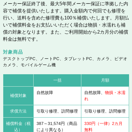
メーカー保証終了後、最大5年間メーカー保証に準拠した内
容で補償を提供いたします。購入金額内で何回でも修理を
行い、送料を含めた修理費も100％補償いたします。月額払
いで補償料金をお支払いいただく場合は物損・水濡れも補
償の対象となります。また、ご利用開始から2カ月分の補償
料金は無料です。
対象商品
デスクトップPC、ノートPC、タブレットPC、カメラ、ビデオ
カメラ、モバイルゲーム機
一括
月額
自然故障
自然故障、
物損・水濡
補償対象
れ
求償方法
引取り修理、訪問修理
引取り修理、訪問修理
補償料金（税
387～31,574円（商品
330円（一律）2カ月
込）
により異なる）
無料