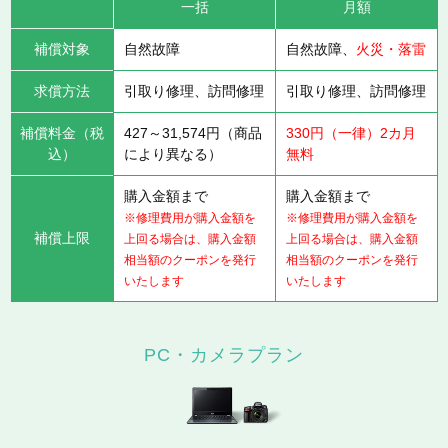
一括
月額
補償対象
自然故障
自然故障、
火災・落雷
求償方法
引取り修理、訪問修理
引取り修理、訪問修理
補償料金（税
427～31,574円（商品
330円（一律）2カ月
込）
により異なる）
無料
購入金額まで
購入金額まで
※修理費用が購入金額を
※修理費用が購入金額を
補償上限
上回る場合は、購入金額
上回る場合は、購入金額
相当額のクーポンを発行
相当額のクーポンを発行
いたします
いたします
PC・カメラプラン