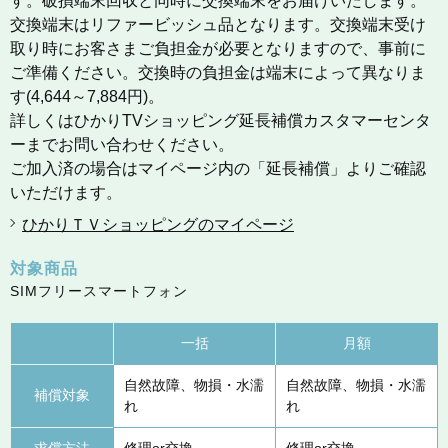
す。破損端末回収と同時に交換端末をお届けいたします。
交換端末はリファービッシュ品となります。交換端末受け
取り時にお客さまご負担金が必要となりますので、事前に
ご準備ください。交換時の負担金は端末によって異なりま
す(4,644～7,884円)。
詳しくはひかりTVショッピング延長補償カスタマーセンタ
ーまでお問い合わせください。
ご加入済の場合はマイページ内の「延長補償」よりご確認
いただけます。
ひかりＴＶショッピングのマイページ
対象商品
SIMフリースマートフォン
一括
月額
自然故障、物損・水濡
自然故障、物損・水濡
補償対象
れ
れ
求償方法
修理or交換
修理or交換