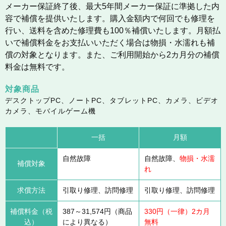
メーカー保証終了後、最大5年間メーカー保証に準拠した内
容で補償を提供いたします。購入金額内で何回でも修理を
行い、送料を含めた修理費も100％補償いたします。月額払
いで補償料金をお支払いいただく場合は物損・水濡れも補
償の対象となります。また、ご利用開始から2カ月分の補償
料金は無料です。
対象商品
デスクトップPC、ノートPC、タブレットPC、カメラ、ビデオ
カメラ、モバイルゲーム機
一括
月額
自然故障
自然故障、
物損・水濡
補償対象
れ
求償方法
引取り修理、訪問修理
引取り修理、訪問修理
補償料金（税
387～31,574円（商品
330円（一律）2カ月
込）
により異なる）
無料