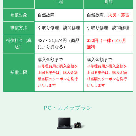
一括
月額
補償対象
自然故障
自然故障、
火災・落雷
求償方法
引取り修理、訪問修理
引取り修理、訪問修理
補償料金（税
427～31,574円（商品
330円（一律）2カ月
込）
により異なる）
無料
購入金額まで
購入金額まで
※修理費用が購入金額を
※修理費用が購入金額を
補償上限
上回る場合は、購入金額
上回る場合は、購入金額
相当額のクーポンを発行
相当額のクーポンを発行
いたします
いたします
PC・カメラプラン