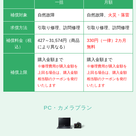
一括
月額
補償対象
自然故障
自然故障、
火災・落雷
求償方法
引取り修理、訪問修理
引取り修理、訪問修理
補償料金（税
427～31,574円（商品
330円（一律）2カ月
込）
により異なる）
無料
購入金額まで
購入金額まで
※修理費用が購入金額を
※修理費用が購入金額を
補償上限
上回る場合は、購入金額
上回る場合は、購入金額
相当額のクーポンを発行
相当額のクーポンを発行
いたします
いたします
PC・カメラプラン