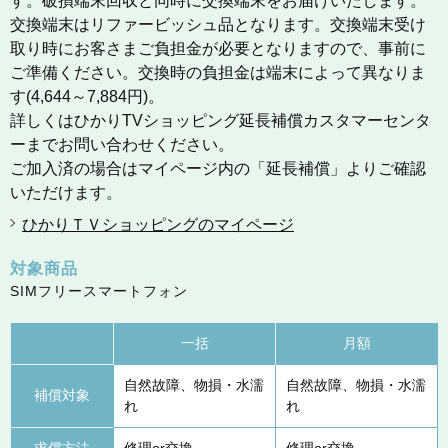
す。破損端末回収と同時に交換端末をお届けいたします。
交換端末はリファービッシュ品となります。交換端末受け
取り時にお客さまご負担金が必要となりますので、事前に
ご準備ください。交換時の負担金は端末によって異なりま
す(4,644～7,884円)。
詳しくはひかりTVショッピング延長補償カスタマーセンタ
ーまでお問い合わせください。
ご加入済の場合はマイページ内の「延長補償」よりご確認
いただけます。
ひかりＴＶショッピングのマイページ
対象商品
SIMフリースマートフォン
一括
月額
自然故障、物損・水濡
自然故障、物損・水濡
補償対象
れ
れ
求償方法
修理or交換
修理or交換