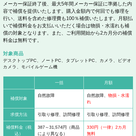
メーカー保証終了後、最大5年間メーカー保証に準拠した内
容で補償を提供いたします。購入金額内で何回でも修理を
行い、送料を含めた修理費も100％補償いたします。月額払
いで補償料金をお支払いいただく場合は物損・水濡れも補
償の対象となります。また、ご利用開始から2カ月分の補償
料金は無料です。
対象商品
デスクトップPC、ノートPC、タブレットPC、カメラ、ビデオ
カメラ、モバイルゲーム機
一括
月額
自然故障
自然故障、
物損・水濡
補償対象
れ
求償方法
引取り修理、訪問修理
引取り修理、訪問修理
補償料金（税
387～31,574円（商品
330円（一律）2カ月
込）
により異なる）
無料