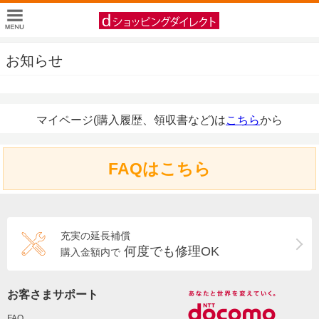
お知らせ
マイページ(購入履歴、領収書など)は
こちら
から
FAQはこちら
充実の延長補償
何度でも修理OK
購入金額内で
お客さまサポート
FAQ