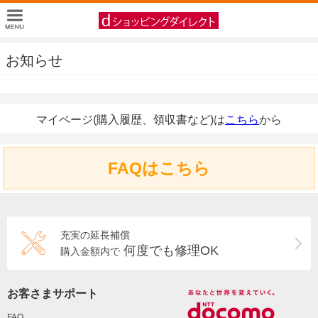
お知らせ
マイページ(購入履歴、領収書など)は
こちら
から
FAQはこちら
充実の延長補償
何度でも修理OK
購入金額内で
お客さまサポート
FAQ