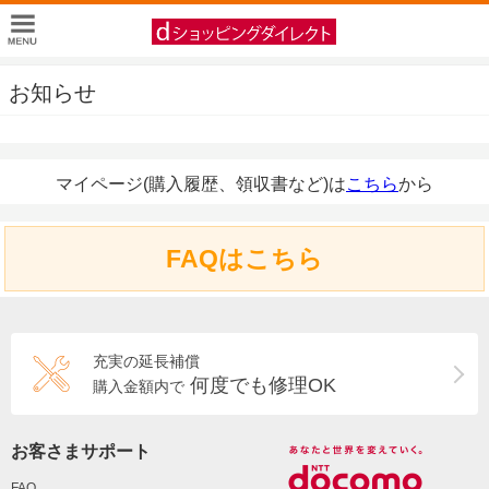
お知らせ
マイページ(購入履歴、領収書など)は
こちら
から
FAQはこちら
充実の延長補償
何度でも修理OK
購入金額内で
お客さまサポート
FAQ