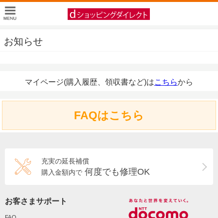
お知らせ
マイページ(購入履歴、領収書など)は
こちら
から
FAQはこちら
充実の延長補償
何度でも修理OK
購入金額内で
お客さまサポート
FAQ