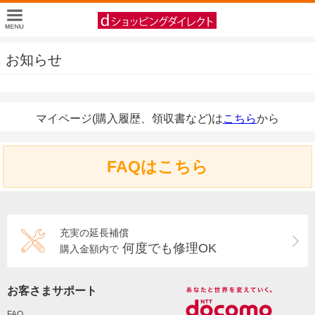
お知らせ
マイページ(購入履歴、領収書など)は
こちら
から
FAQはこちら
充実の延長補償
何度でも修理OK
購入金額内で
お客さまサポート
FAQ