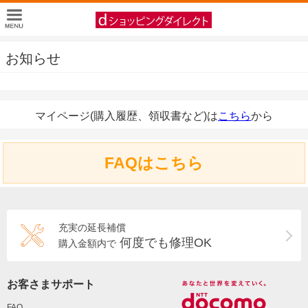
お知らせ
マイページ(購入履歴、領収書など)は
こちら
から
FAQはこちら
充実の延長補償
何度でも修理OK
購入金額内で
お客さまサポート
FAQ