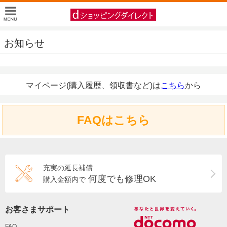
お知らせ
マイページ(購入履歴、領収書など)は
こちら
から
FAQはこちら
充実の延長補償
何度でも修理OK
購入金額内で
お客さまサポート
FAQ