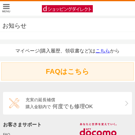
お知らせ
マイページ(購入履歴、領収書など)は
こちら
から
FAQはこちら
充実の延長補償
何度でも修理OK
購入金額内で
お客さまサポート
FAQ