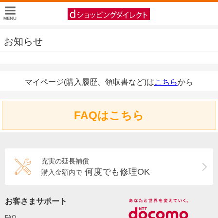
お知らせ
マイページ(購入履歴、領収書など)は
こちら
から
FAQはこちら
充実の延長補償
何度でも修理OK
購入金額内で
お客さまサポート
FAQ