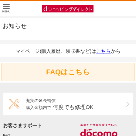
お知らせ
マイページ(購入履歴、領収書など)は
こちら
から
FAQはこちら
充実の延長補償
何度でも修理OK
購入金額内で
お客さまサポート
FAQ