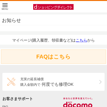
お知らせ
マイページ(購入履歴、領収書など)は
こちら
から
FAQはこちら
充実の延長補償
何度でも修理OK
購入金額内で
お客さまサポート
FAQ