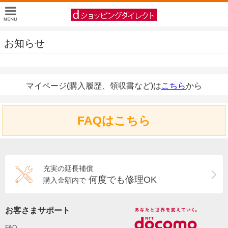
お知らせ
マイページ(購入履歴、領収書など)は
こちら
から
FAQはこちら
充実の延長補償
何度でも修理OK
購入金額内で
お客さまサポート
FAQ