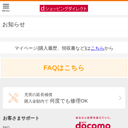
お知らせ
マイページ(購入履歴、領収書など)は
こちら
から
FAQはこちら
充実の延長補償
何度でも修理OK
購入金額内で
お客さまサポート
FAQ