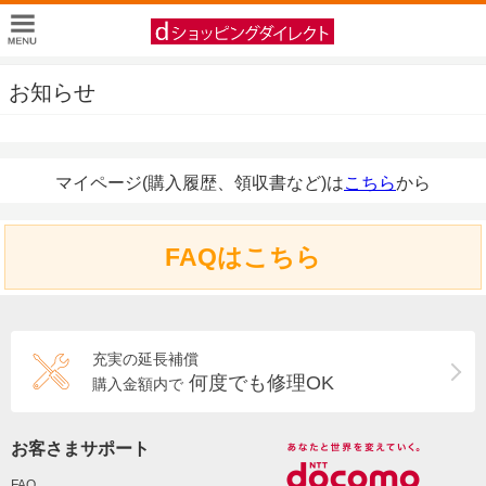
お知らせ
マイページ(購入履歴、領収書など)は
こちら
から
FAQはこちら
充実の延長補償
何度でも修理OK
購入金額内で
お客さまサポート
FAQ